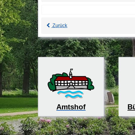
Zurück
Bü
Amtshof