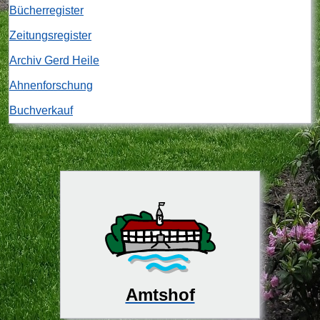
Bücherregister
Zeitungsregister
Archiv Gerd Heile
Ahnenforschung
Buchverkauf
Amtshof