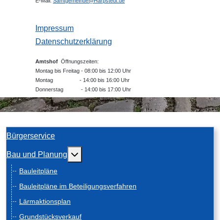
E-Mail:
Samtgemeinde@Harpstedt.de
Impressum
Datenschutzerklärung
Amtshof
Öffnungszeiten:
Montag bis Freitag - 08:00 bis 12:00 Uhr
Montag - 14:00 bis 16:00 Uhr
Donnerstag - 14:00 bis 17:00 Uhr
Bürgerservice
Weitere Informationen: Bau und Planung
Bau und Planung
Bauleitpläne
Bauleitpläne im Beteiligungsverfahren
Lärmaktionsplan
Grundstücksverkauf