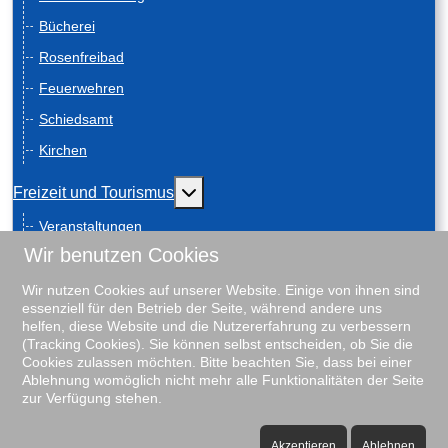
Bücherei
Rosenfreibad
Feuerwehren
Schiedsamt
Kirchen
Weitere Informationen: Freizeit und
Freizeit und Tourismus
Veranstaltungen
Wir benutzen Cookies
Anreise
Geschichte
Wir nutzen Cookies auf unserer Website. Einige von ihnen sind
essenziell für den Betrieb der Seite, während andere uns
Schiebenscheeten
helfen, diese Website und die Nutzererfahrung zu verbessern
(Tracking Cookies). Sie können selbst entscheiden, ob Sie die
Gästeführungen
Cookies zulassen möchten. Bitte beachten Sie, dass bei einer
Ablehnung womöglich nicht mehr alle Funktionalitäten der Seite
Unterkunftsverzeichnis
zur Verfügung stehen.
Rosenfreibad
♿
Vereine
Akzeptieren
Ablehnen