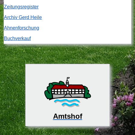
Zeitungsregister
Archiv Gerd Heile
Ahnenforschung
Buchverkauf
Amtshof