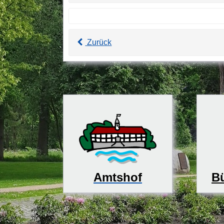
Zurück
Bü
Amtshof