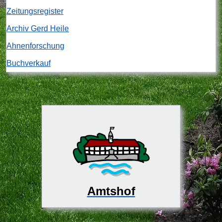
Zeitungsregister
Archiv Gerd Heile
Ahnenforschung
Buchverkauf
Amtshof