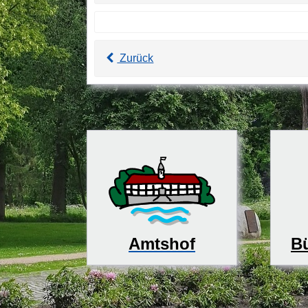
Zurück
Bü
Amtshof