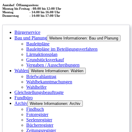
Amtshof
Öffnungszeiten:
Montag bis Freitag - 08:00 bis 12:00 Uhr
Montag - 14:00 bis 16:00 Uhr
Donnerstag - 14:00 bis 17:00 Uhr
Bürgerservice
Bau und Planung
Weitere Informationen: Bau und Planung
Bauleitpläne
Bauleitpläne im Beteiligungsverfahren
Lärmaktionsplan
Grundstücksverkauf
Vergaben / Ausschreibungen
Wahlen
Weitere Informationen: Wahlen
Briefwahlantrag
Wahlbekanntmachungen
Wahlhelfer
Gleichstellungsbeauftragte
Fundbüro
Archiv
Weitere Informationen: Archiv
Findbuch
Fotoregister
Seelenregister
Bücherregister
Zeitungsregister