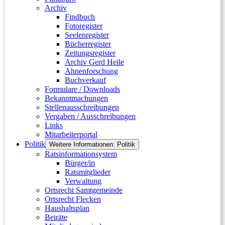
Archiv
Findbuch
Fotoregister
Seelenregister
Bücherregister
Zeitungsregister
Archiv Gerd Heile
Ahnenforschung
Buchverkauf
Formulare / Downloads
Bekanntmachungen
Stellenausschreibungen
Vergaben / Ausschreibungen
Links
Mitarbeiterportal
Politik
Weitere Informationen: Politik
Ratsinformationsystem
Bürger/in
Ratsmitglieder
Verwaltung
Ortsrecht Samtgemeinde
Ortsrecht Flecken
Haushaltsplan
Beiräte