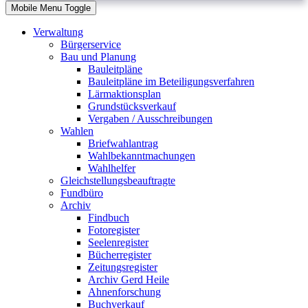
Mobile Menu Toggle
Verwaltung
Bürgerservice
Bau und Planung
Bauleitpläne
Bauleitpläne im Beteiligungsverfahren
Lärmaktionsplan
Grundstücksverkauf
Vergaben / Ausschreibungen
Wahlen
Briefwahlantrag
Wahlbekanntmachungen
Wahlhelfer
Gleichstellungsbeauftragte
Fundbüro
Archiv
Findbuch
Fotoregister
Seelenregister
Bücherregister
Zeitungsregister
Archiv Gerd Heile
Ahnenforschung
Buchverkauf