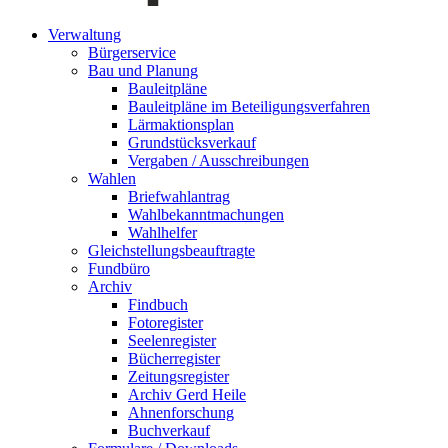
Verwaltung
Bürgerservice
Bau und Planung
Bauleitpläne
Bauleitpläne im Beteiligungsverfahren
Lärmaktionsplan
Grundstücksverkauf
Vergaben / Ausschreibungen
Wahlen
Briefwahlantrag
Wahlbekanntmachungen
Wahlhelfer
Gleichstellungsbeauftragte
Fundbüro
Archiv
Findbuch
Fotoregister
Seelenregister
Bücherregister
Zeitungsregister
Archiv Gerd Heile
Ahnenforschung
Buchverkauf