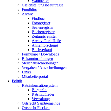
Wahlhelfer
Gleichstellungsbeauftragte
Fundbüro
Archiv
Findbuch
Fotoregister
Seelenregister
Bücherregister
Zeitungsregister
Archiv Gerd Heile
Ahnenforschung
Buchverkauf
Formulare / Downloads
Bekanntmachungen
Stellenausschreibungen
Vergaben / Ausschreibungen
Links
Mitarbeiterportal
Politik
Ratsinformationsystem
Bürger/in
Ratsmitglieder
Verwaltung
Ortsrecht Samtgemeinde
Ortsrecht Flecken