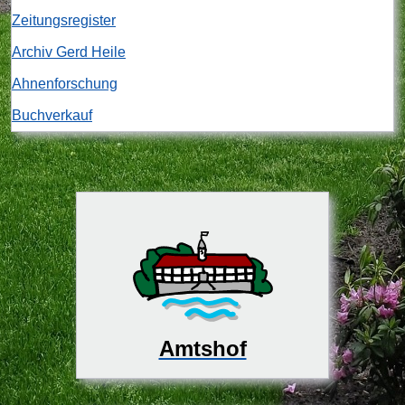
Zeitungsregister
Archiv Gerd Heile
Ahnenforschung
Buchverkauf
Amtshof