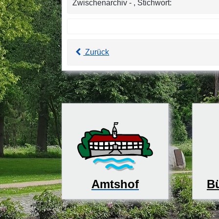
Zwischenarchiv - , Stichwort:
Zurück
Bü
Amtshof