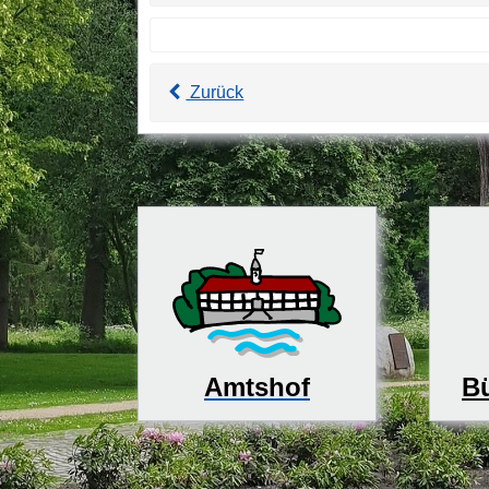
Zurück
Bü
Amtshof