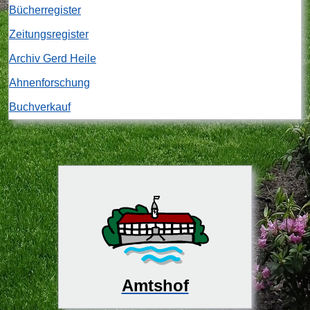
Bücherregister
Zeitungsregister
Archiv Gerd Heile
Ahnenforschung
Buchverkauf
Amtshof