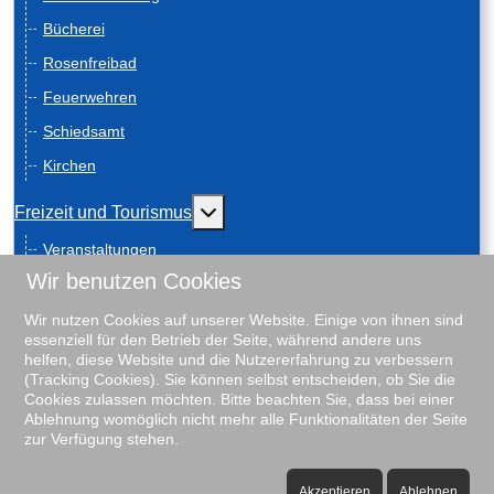
Bücherei
Rosenfreibad
Feuerwehren
Schiedsamt
Kirchen
Weitere Informationen: Freizeit und
Freizeit und Tourismus
Veranstaltungen
Wir benutzen Cookies
Anreise
Geschichte
Wir nutzen Cookies auf unserer Website. Einige von ihnen sind
essenziell für den Betrieb der Seite, während andere uns
Schiebenscheeten
helfen, diese Website und die Nutzererfahrung zu verbessern
(Tracking Cookies). Sie können selbst entscheiden, ob Sie die
Gästeführungen
Cookies zulassen möchten. Bitte beachten Sie, dass bei einer
Ablehnung womöglich nicht mehr alle Funktionalitäten der Seite
Unterkunftsverzeichnis
zur Verfügung stehen.
Rosenfreibad
♿
Vereine
Akzeptieren
Ablehnen