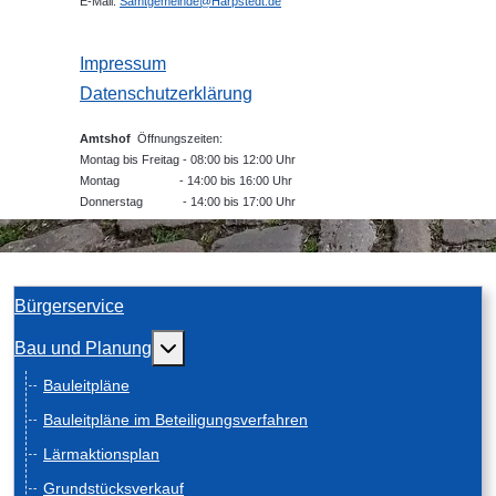
E-Mail:
Samtgemeinde@Harpstedt.de
Impressum
Datenschutzerklärung
Amtshof
Öffnungszeiten:
Montag bis Freitag - 08:00 bis 12:00 Uhr
Montag - 14:00 bis 16:00 Uhr
Donnerstag - 14:00 bis 17:00 Uhr
Bürgerservice
Weitere Informationen: Bau und Planung
Bau und Planung
Bauleitpläne
Bauleitpläne im Beteiligungsverfahren
Lärmaktionsplan
Grundstücksverkauf