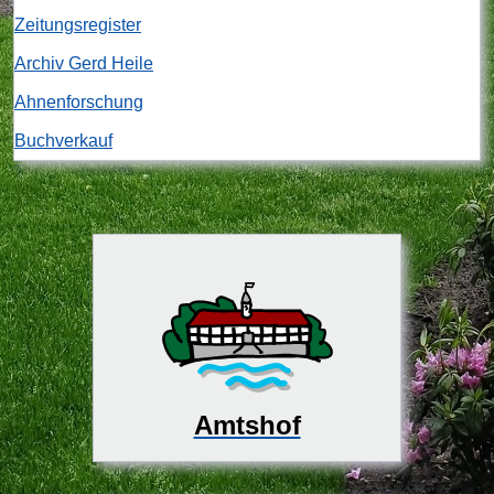
Zeitungsregister
Archiv Gerd Heile
Ahnenforschung
Buchverkauf
Amtshof