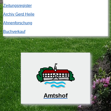
Zeitungsregister
Archiv Gerd Heile
Ahnenforschung
Buchverkauf
Amtshof