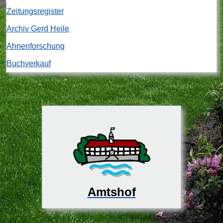
Zeitungsregister
Archiv Gerd Heile
Ahnenforschung
Buchverkauf
Amtshof