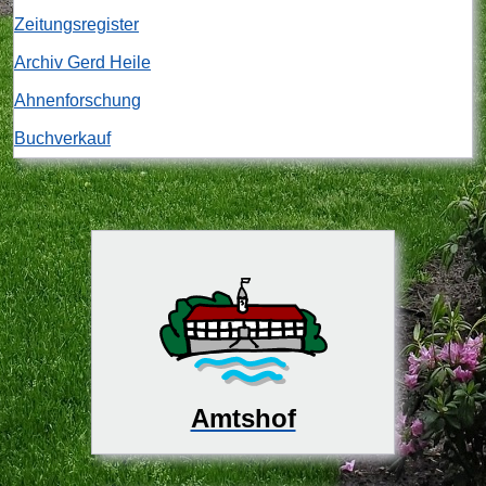
Zeitungsregister
Archiv Gerd Heile
Ahnenforschung
Buchverkauf
Amtshof