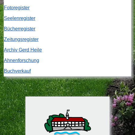
Fotoregister
Seelenregister
Bücherregister
Zeitungsregister
Archiv Gerd Heile
Ahnenforschung
Buchverkauf