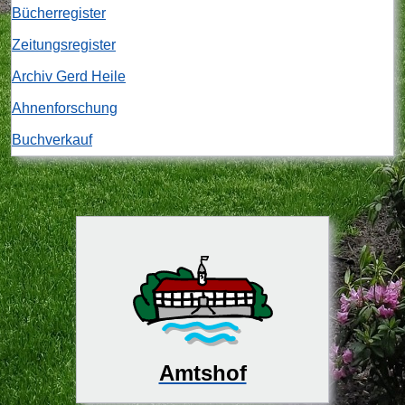
Bücherregister
Zeitungsregister
Archiv Gerd Heile
Ahnenforschung
Buchverkauf
Amtshof