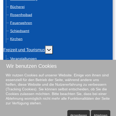
Bücherei
Rosenfreibad
Feuerwehren
Schiedsamt
Kirchen
Weitere Informationen: Freizeit und
Freizeit und Tourismus
Veranstaltungen
Wir benutzen Cookies
Anreise
Geschichte
Wir nutzen Cookies auf unserer Website. Einige von ihnen sind
essenziell für den Betrieb der Seite, während andere uns
Schiebenscheeten
helfen, diese Website und die Nutzererfahrung zu verbessern
(Tracking Cookies). Sie können selbst entscheiden, ob Sie die
Gästeführungen
Cookies zulassen möchten. Bitte beachten Sie, dass bei einer
Ablehnung womöglich nicht mehr alle Funktionalitäten der Seite
Unterkunftsverzeichnis
zur Verfügung stehen.
Rosenfreibad
♿
Vereine
Akzeptieren
Ablehnen