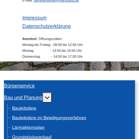
E-Mail:
Samtgemeinde@Harpstedt.de
Impressum
Datenschutzerklärung
Amtshof
Öffnungszeiten:
Montag bis Freitag - 08:00 bis 12:00 Uhr
Montag - 14:00 bis 16:00 Uhr
Donnerstag - 14:00 bis 17:00 Uhr
Bürgerservice
Weitere Informationen: Bau und Planung
Bau und Planung
Bauleitpläne
Bauleitpläne im Beteiligungsverfahren
Lärmaktionsplan
Grundstücksverkauf