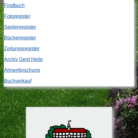
Findbuch
Fotoregister
Seelenregister
Bücherregister
Zeitungsregister
Archiv Gerd Heile
Ahnenforschung
Buchverkauf