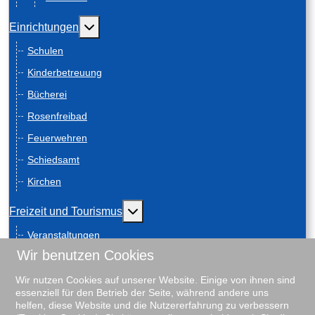
Weitere Informationen: Einrichtungen
Einrichtungen
Schulen
Kinderbetreuung
Bücherei
Rosenfreibad
Feuerwehren
Schiedsamt
Kirchen
Weitere Informationen: Freizeit und
Freizeit und Tourismus
Veranstaltungen
Wir benutzen Cookies
Anreise
Geschichte
Wir nutzen Cookies auf unserer Website. Einige von ihnen sind
essenziell für den Betrieb der Seite, während andere uns
Schiebenscheeten
helfen, diese Website und die Nutzererfahrung zu verbessern