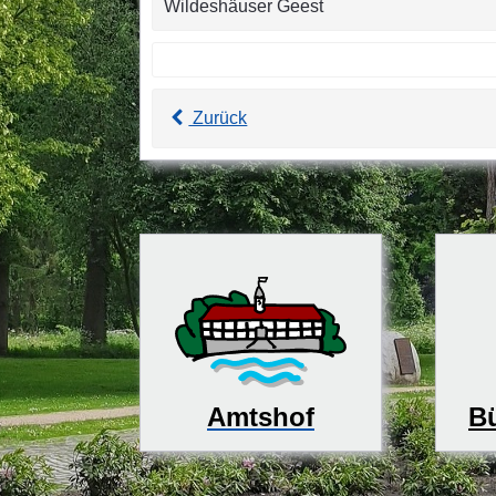
Wildeshäuser Geest
Zurück
Bü
Amtshof