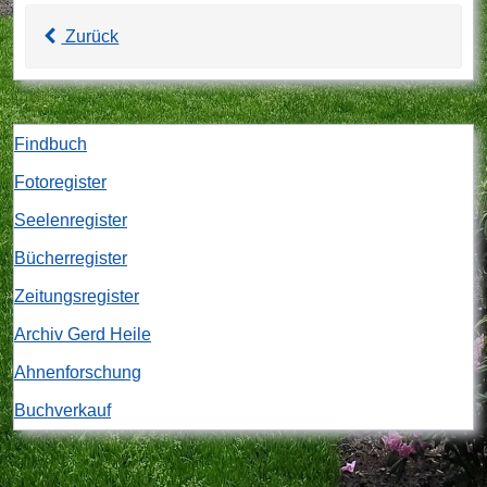
Zurück
Findbuch
Fotoregister
Seelenregister
Bücherregister
Zeitungsregister
Archiv Gerd Heile
Ahnenforschung
Buchverkauf