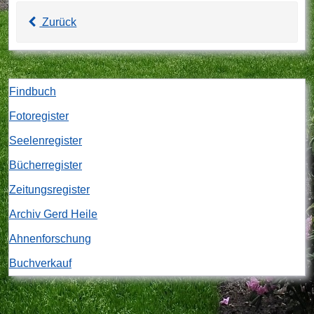
Zurück
Findbuch
Fotoregister
Seelenregister
Bücherregister
Zeitungsregister
Archiv Gerd Heile
Ahnenforschung
Buchverkauf