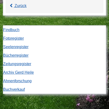
Zurück
Findbuch
Fotoregister
Seelenregister
Bücherregister
Zeitungsregister
Archiv Gerd Heile
Ahnenforschung
Buchverkauf