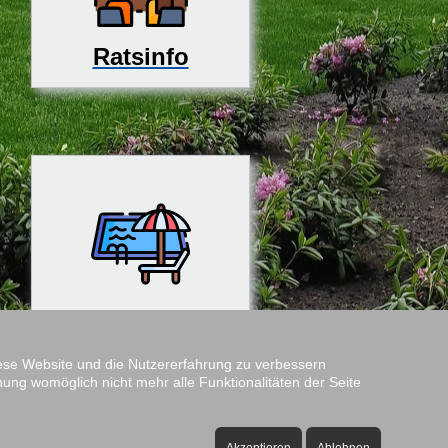
Ratsinfo
Rosenfreibad
diese Website und die Nutzererfahrung zu verbessern
nung womöglich nicht mehr alle Funktionalitäten der Seite
Amtshof
Öffnungszeiten: