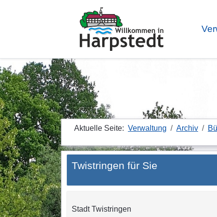
Ver
Aktuelle Seite:
Verwaltung
Archiv
Bü
Twistringen für Sie
Stadt Twistringen