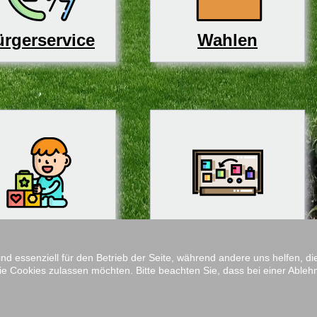
rgerservice
Wahlen
derbetreuung
Schulen
ind essenziell für den Betrieb der Seite, während andere uns helfen, 
ie Cookies zulassen möchten. Bitte beachten Sie, dass bei einer Ableh