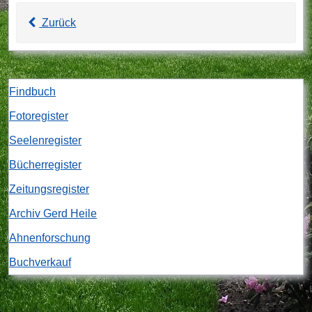
Zurück
Findbuch
Fotoregister
Seelenregister
Bücherregister
Zeitungsregister
Archiv Gerd Heile
Ahnenforschung
Buchverkauf