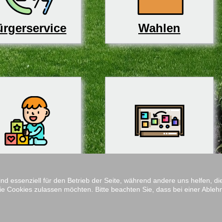
rgerservice
Wahlen
derbetreuung
Schulen
ind essenziell für den Betrieb der Seite, während andere uns helfen, 
ie Cookies zulassen möchten. Bitte beachten Sie, dass bei einer Ableh