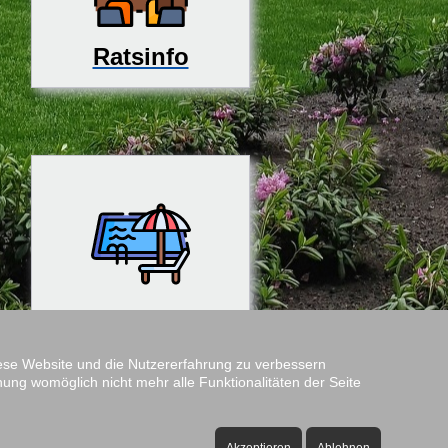
Ratsinfo
Rosenfreibad
diese Website und die Nutzererfahrung zu verbessern
nung womöglich nicht mehr alle Funktionalitäten der Seite
Amtshof
Öffnungszeiten: