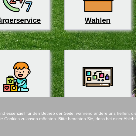
rgerservice
Wahlen
derbetreuung
Schulen
ind essenziell für den Betrieb der Seite, während andere uns helfen, 
ie Cookies zulassen möchten. Bitte beachten Sie, dass bei einer Ableh