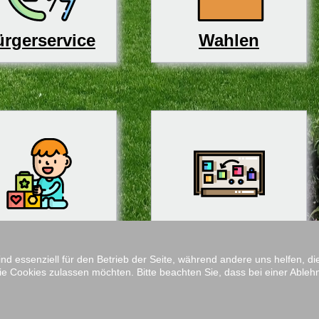
rgerservice
Wahlen
derbetreuung
Schulen
ind essenziell für den Betrieb der Seite, während andere uns helfen, 
ie Cookies zulassen möchten. Bitte beachten Sie, dass bei einer Ableh