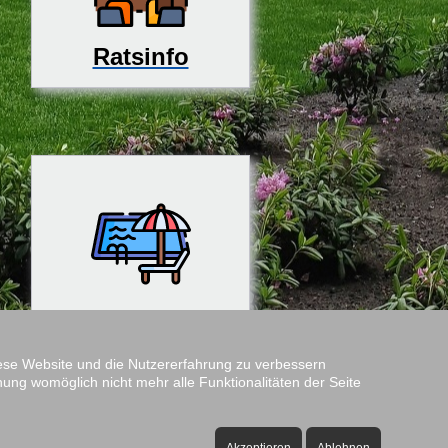
Ratsinfo
Rosenfreibad
diese Website und die Nutzererfahrung zu verbessern
nung womöglich nicht mehr alle Funktionalitäten der Seite
Amtshof
Öffnungszeiten: