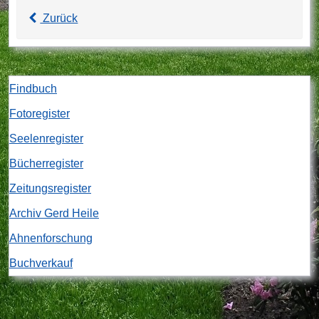
Zurück
Findbuch
Fotoregister
Seelenregister
Bücherregister
Zeitungsregister
Archiv Gerd Heile
Ahnenforschung
Buchverkauf