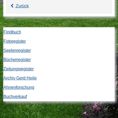
Zurück
Findbuch
Fotoregister
Seelenregister
Bücherregister
Zeitungsregister
Archiv Gerd Heile
Ahnenforschung
Buchverkauf