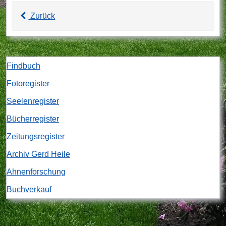
Zurück
Findbuch
Fotoregister
Seelenregister
Bücherregister
Zeitungsregister
Archiv Gerd Heile
Ahnenforschung
Buchverkauf