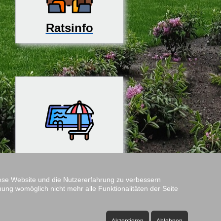
Ratsinfo
Rosenfreibad
diese Website und die Nutzererfahrung zu verbessern
nung womöglich nicht mehr alle Funktionalitäten der Seite
Amtshof
Öffnungszeiten: