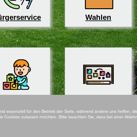
rgerservice
Wahlen
derbetreuung
Schulen
ind essenziell für den Betrieb der Seite, während andere uns helfen, 
ie Cookies zulassen möchten. Bitte beachten Sie, dass bei einer Ableh