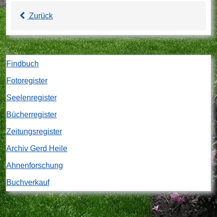
Zurück
Findbuch
Fotoregister
Seelenregister
Bücherregister
Zeitungsregister
Archiv Gerd Heile
Ahnenforschung
Buchverkauf