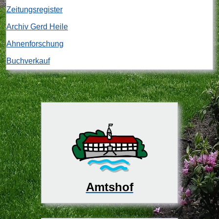
Zeitungsregister
Archiv Gerd Heile
Ahnenforschung
Buchverkauf
Amtshof