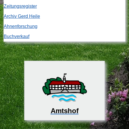
Zeitungsregister
Archiv Gerd Heile
Ahnenforschung
Buchverkauf
Amtshof